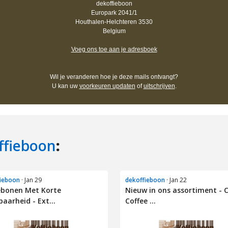
ffieboon
:
ieboon
· Jan 29
dekoffieboon
· Jan 22
ebonen Met Korte
Nieuw in ons assortiment - 
aarheid - Ext...
Coffee ...