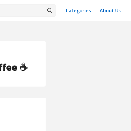
Categories
About Us
ffee ☕