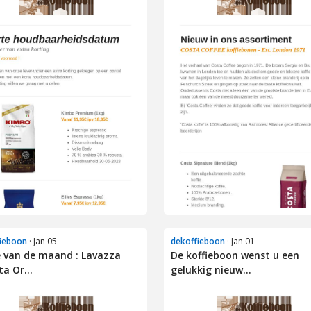
ieboon
· Jan 05
dekoffieboon
· Jan 01
e van de maand : Lavazza
De koffieboon wenst u een
ta Or...
gelukkig nieuw...