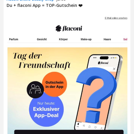
Du + flaconi App = TOP-Gutschein ❤️