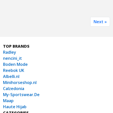
Next »
TOP BRANDS
Radley
nencini_it
Boden Mode
Reebok UK
Albelli.nl
Minihorseshop.nl
Calzedonia
My-Sportswear.De
Maap
Haute Hijab
CATEGORIES