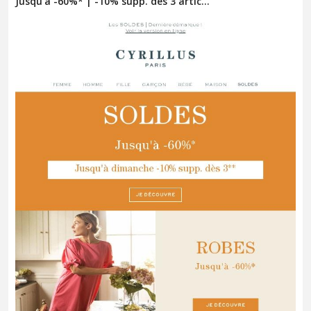
Jusqu'à -60%* | -10% supp. dès 3 artic...