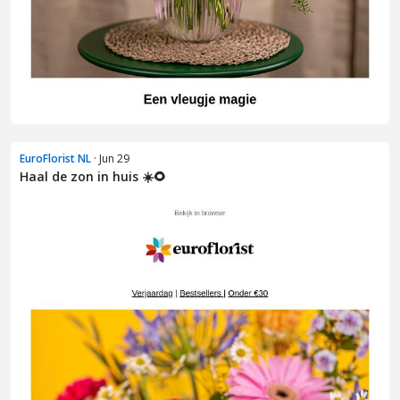
EuroFlorist NL
· Jun 29
Haal de zon in huis ☀️🌻