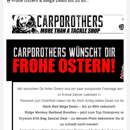
🐣 Frohe Ostern & Mega Deals bis zu 85...