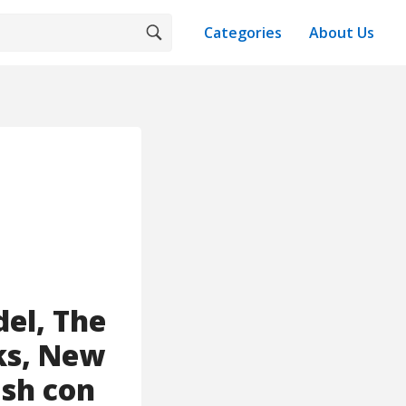
Categories
About Us
del, The
ks, New
ash con