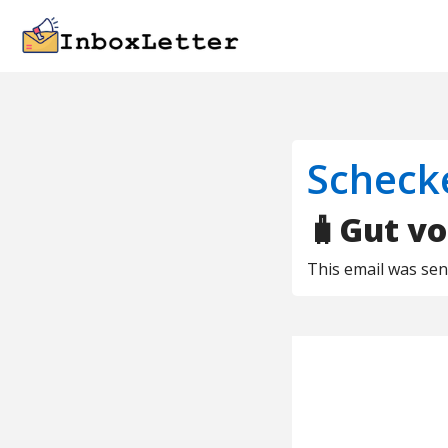
Scheck
🧳Gut vo
This email was se