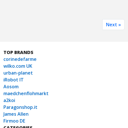
Next »
TOP BRANDS
corinedefarme
wilko.com UK
urban-planet
iRobot IT
Aosom
maedchenflohmarkt
a2koi
Paragonshop.it
James Allen
Firmoo DE
CATEGORIES