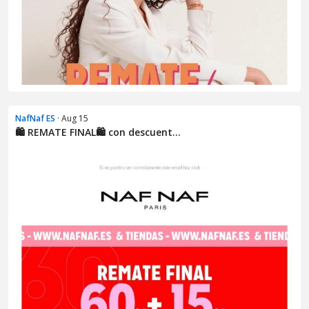
NafNaf ES
· Aug 15
🛍️ REMATE FINAL🛍️ con descuent...