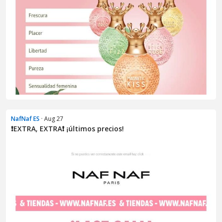
NafNaf ES
· Aug 27
❗EXTRA, EXTRA❗ ¡últimos precios!