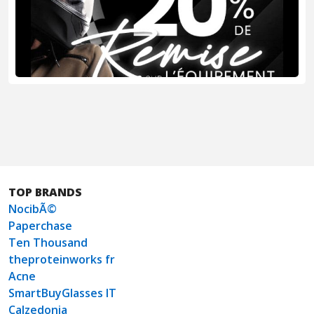
TOP BRANDS
NocibÃ©
Paperchase
Ten Thousand
theproteinworks fr
Acne
SmartBuyGlasses IT
Calzedonia