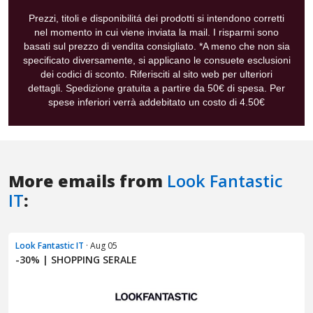
More emails from
Look Fantastic
IT
:
Look Fantastic IT
· Aug 05
-30% | SHOPPING SERALE