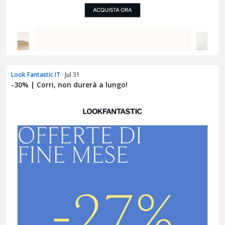
Look Fantastic IT
· Jul 31
-30% | Corri, non durerà a lungo!