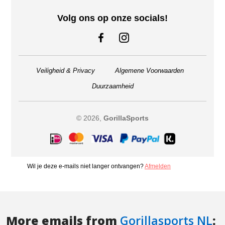
More emails from
Gorillasports NL
: