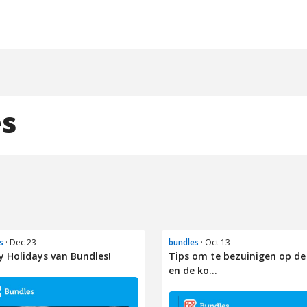
es
s
· Dec 23
bundles
· Oct 13
 Holidays van Bundles!
Tips om te bezuinigen op de
en de ko...