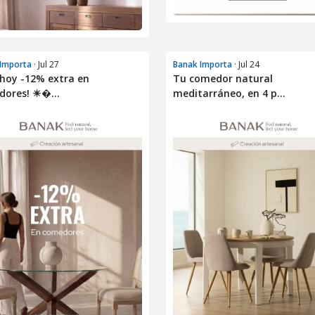
Importa
· Jul 27
Banak Importa
· Jul 24
 hoy -12% extra en
Tu comedor natural
ores! ☀�...
meditarráneo, en 4 p...