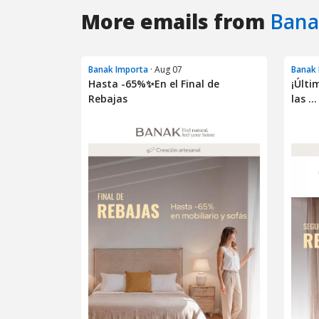
More emails from
Bana
Banak Importa
· Aug 07
Banak 
Hasta -65%✨En el Final de
¡Últi
Rebajas
las ...