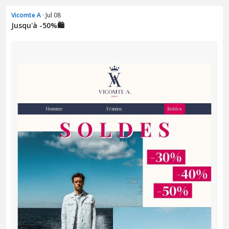
Vicomte A
· Jul 08
Jusqu'à -50%🛍️