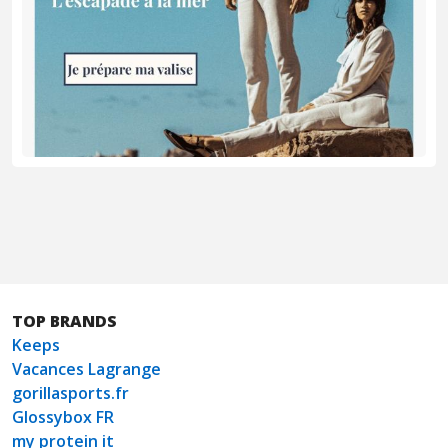
TOP BRANDS
Keeps
Vacances Lagrange
gorillasports.fr
Glossybox FR
my protein it