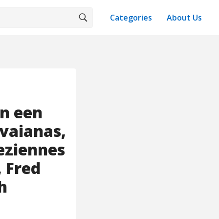
Categories
About Us
en een
vaianas,
eziennes
, Fred
h