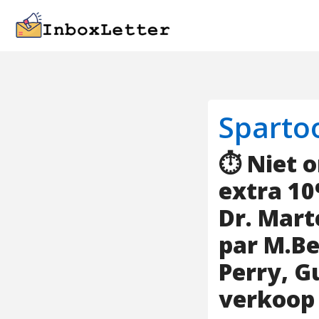
Sparto
⏱️ Niet 
extra 10
Dr. Mart
par M.Be
Perry, G
verkoop 