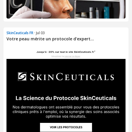
SkinCeuticals FR
· Jul 03
Votre peau mérite un protocole d'expert...