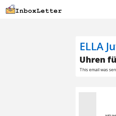
ELLA J
Uhren fü
This email was se