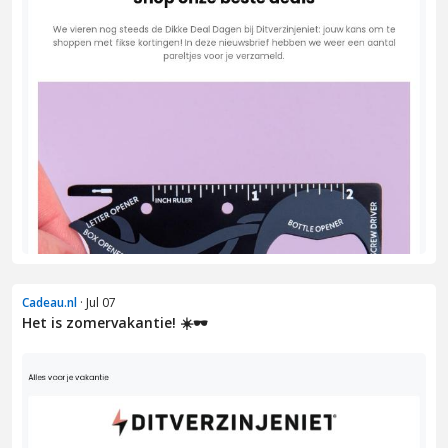
Cadeau.nl
· Jul 07
Het is zomervakantie! ☀️🕶️