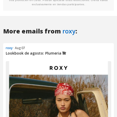
More emails from
roxy
:
roxy
· Aug 07
Lookbook de agosto: Plumeria 🌺​